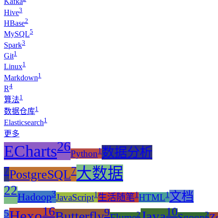
Kafka
3
Hive
2
HBase
5
MySQL
3
Spark
1
Git
1
Linux
1
Markdown
4
R
1
算法
1
数据仓库
1
Elasticsearch
更多
26
ECharts
数据分析
1
Python
7
7
大数据
PostgreSQL
22
3
文档
1
1
1
Hadoop
JavaScript
生活随笔
HTML
16
10
9
5
Hexo
Java
Butterfly
2
2
Flume
Sqoop
Z