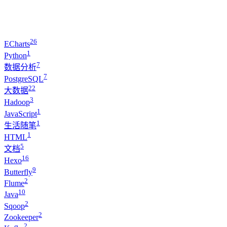
26
ECharts
1
Python
7
数据分析
7
PostgreSQL
22
大数据
3
Hadoop
1
JavaScript
1
生活随笔
1
HTML
5
文档
16
Hexo
9
Butterfly
2
Flume
10
Java
2
Sqoop
2
Zookeeper
2