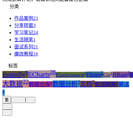
分类
作品案例
23
分享转载
3
学习笔记
24
生活随笔
1
面试系列
21
魔改教程
16
标签
26
9
2
2
1
1
ECharts
Butterfly
Flume
HBase
Elasticsearch
Git
22
7
5
1
1
大数据
数据分析
文档
数据仓库
生活随笔
算法
1
繁