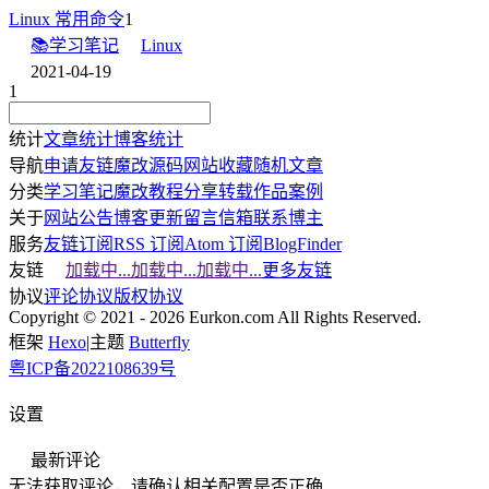
Linux 常用命令
1
📚学习笔记
Linux
2021-04-19
1
统计
文章统计
博客统计
导航
申请友链
魔改源码
网站收藏
随机文章
分类
学习笔记
魔改教程
分享转载
作品案例
关于
网站公告
博客更新
留言信箱
联系博主
服务
友链订阅
RSS 订阅
Atom 订阅
BlogFinder
友链
加载中...
加载中...
加载中...
更多友链
协议
评论协议
版权协议
Copyright © 2021 - 2026 Eurkon.com All Rights Reserved.
框架
Hexo
|
主题
Butterfly
粤ICP备2022108639号
设置
最新评论
无法获取评论，请确认相关配置是否正确