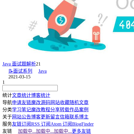
Java 面试题解析
21
📝面试系列
Java
2021-03-15
1
统计
文章统计
博客统计
导航
申请友链
魔改源码
网站收藏
随机文章
分类
学习笔记
魔改教程
分享转载
作品案例
关于
网站公告
博客更新
留言信箱
联系博主
服务
友链订阅
RSS 订阅
Atom 订阅
BlogFinder
友链
加载中...
加载中...
加载中...
更多友链