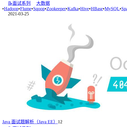
📝面试系列
大数据
•
Hadoop
•
Flume
•
Sqoop
•
Zookeeper
•
Kafka
•
Hive
•
HBase
•
MySQL
•
Sp
2021-03-25
Java 面试题解析（Java EE）
12