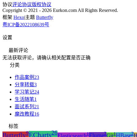
协议
评论协议
版权协议
Copyright © 2021 - 2026 Eurkon.com All Rights Reserved.
框架
Hexo
|
主题
Butterfly
粤ICP备2022108639号
设置
最新评论
无法获取评论，请确认相关配置是否正确
分类
作品案例
23
分享转载
3
学习笔记
24
生活随笔
1
面试系列
21
魔改教程
16
标签
26
9
2
2
1
1
ECharts
Butterfly
Flume
HBase
Elasticsearch
Git