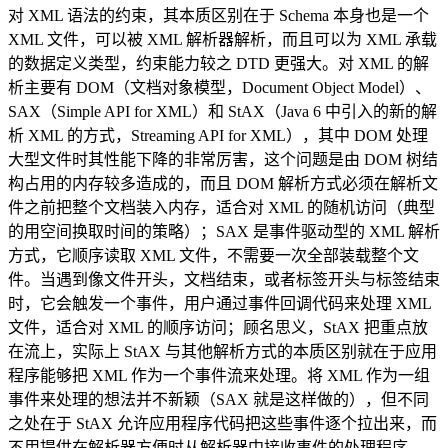
对 XML 语法的约束，其本质区别在于 Schema 本身也是一个
XML 文件，可以被 XML 解析器解析，而且可以为 XML 承载
的数据定义类型，约束能力较之 DTD 更强大。对 XML 的解
析主要有 DOM（文档对象模型，Document Object Model）、
SAX（Simple API for XML）和 StAX（Java 6 中引入的新的解
析 XML 的方式，Streaming API for XML），其中 DOM 处理
大型文件时其性能下降的非常厉害，这个问题是由 DOM 树结
构占用的内存较多造成的，而且 DOM 解析方式必须在解析文
件之前把整个文档装入内存，适合对 XML 的随机访问（典型
的用空间换取时间的策略）；SAX 是事件驱动型的 XML 解析
方式，它顺序读取 XML 文件，不需要一次全部装载整个文
件。当遇到像文件开头，文档结束，或者标签开头与标签结束
时，它会触发一个事件，用户通过事件回调代码来处理 XML
文件，适合对 XML 的顺序访问；顾名思义，StAX 把重点放
在流上，实际上 StAX 与其他解析方式的本质区别就在于应用
程序能够把 XML 作为一个事件流来处理。将 XML 作为一组
事件来处理的想法并不新颖（SAX 就是这样做的），但不同
之处在于 StAX 允许应用程序代码把这些事件逐个拉出来，而
不用提供在解析器方便时从解析器中接收事件的处理程序。