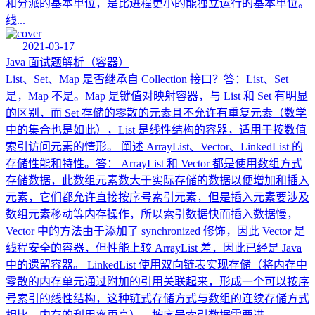
和分派的基本单位，是比进程更小的能独立运行的基本单位。
线...
2021-03-17
Java 面试题解析（容器）
List、Set、Map 是否继承自 Collection 接口？答：List、Set
是，Map 不是。Map 是键值对映射容器，与 List 和 Set 有明显
的区别，而 Set 存储的零散的元素且不允许有重复元素（数学
中的集合也是如此），List 是线性结构的容器，适用于按数值
索引访问元素的情形。 阐述 ArrayList、Vector、LinkedList 的
存储性能和特性。答： ArrayList 和 Vector 都是使用数组方式
存储数据，此数组元素数大于实际存储的数据以便增加和插入
元素，它们都允许直接按序号索引元素，但是插入元素要涉及
数组元素移动等内存操作，所以索引数据快而插入数据慢，
Vector 中的方法由于添加了 synchronized 修饰，因此 Vector 是
线程安全的容器，但性能上较 ArrayList 差，因此已经是 Java
中的遗留容器。 LinkedList 使用双向链表实现存储（将内存中
零散的内存单元通过附加的引用关联起来，形成一个可以按序
号索引的线性结构，这种链式存储方式与数组的连续存储方式