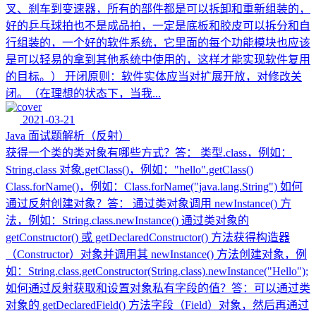
叉、刹车到变速器，所有的部件都是可以拆卸和重新组装的，
好的乒乓球拍也不是成品拍，一定是底板和胶皮可以拆分和自
行组装的，一个好的软件系统，它里面的每个功能模块也应该
是可以轻易的拿到其他系统中使用的，这样才能实现软件复用
的目标。） 开闭原则：软件实体应当对扩展开放，对修改关
闭。（在理想的状态下，当我...
2021-03-21
Java 面试题解析（反射）
获得一个类的类对象有哪些方式？答： 类型.class，例如：
String.class 对象.getClass()，例如："hello".getClass()
Class.forName()，例如：Class.forName("java.lang.String") 如何
通过反射创建对象？答： 通过类对象调用 newInstance() 方
法，例如：String.class.newInstance() 通过类对象的
getConstructor() 或 getDeclaredConstructor() 方法获得构造器
（Constructor）对象并调用其 newInstance() 方法创建对象，例
如：String.class.getConstructor(String.class).newInstance("Hello");
如何通过反射获取和设置对象私有字段的值？答：可以通过类
对象的 getDeclaredField() 方法字段（Field）对象，然后再通过