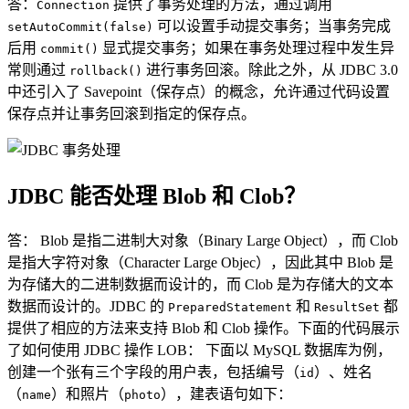
答：
提供了事务处理的方法，通过调用
Connection
可以设置手动提交事务；当事务完成
setAutoCommit(false)
后用
显式提交事务；如果在事务处理过程中发生异
commit()
常则通过
进行事务回滚。除此之外，从 JDBC 3.0
rollback()
中还引入了 Savepoint（保存点）的概念，允许通过代码设置
保存点并让事务回滚到指定的保存点。
JDBC 能否处理 Blob 和 Clob？
答： Blob 是指二进制大对象（Binary Large Object），而 Clob
是指大字符对象（Character Large Objec），因此其中 Blob 是
为存储大的二进制数据而设计的，而 Clob 是为存储大的文本
数据而设计的。JDBC 的
和
都
PreparedStatement
ResultSet
提供了相应的方法来支持 Blob 和 Clob 操作。下面的代码展示
了如何使用 JDBC 操作 LOB： 下面以 MySQL 数据库为例，
创建一个张有三个字段的用户表，包括编号（
）、姓名
id
（
）和照片（
），建表语句如下：
name
photo