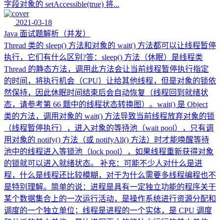
字段对象的 setAccessible(true) 将...
2021-03-18
Java 面试题解析（并发）
Thread 类的 sleep() 方法和对象的 wait() 方法都可以让线程暂停
执行，它们有什么区别?答：sleep() 方法（休眠）是线程类
Thread 的静态方法，调用此方法会让当前线程暂停执行指定
的时间，将执行机会（CPU）让给其他线程，但是对象的锁依
然保持，因此休眠时间结束后会自动恢复（线程回到就绪状
态，请参考第 66 题中的线程状态转换图）。wait() 是 Object
类的方法，调用对象的 wait() 方法导致当前线程放弃对象的锁
（线程暂停执行），进入对象的等待池（wait pool），只有调
用对象的 notify() 方法（或 notifyAll() 方法）时才能唤醒等待
池中的线程进入等锁池（lock pool），如果线程重新获得对象
的锁就可以进入就绪状态。 补充：可能不少人对什么是进
程，什么是线程还比较模糊，对于为什么需要多线程编程也不
是特别理解。简单的说：进程是具有一定独立功能的程序关于
某个数据集合上的一次运行活动，是操作系统进行资源分配和
调度的一个独立单位；线程是进程的一个实体，是 CPU 调度