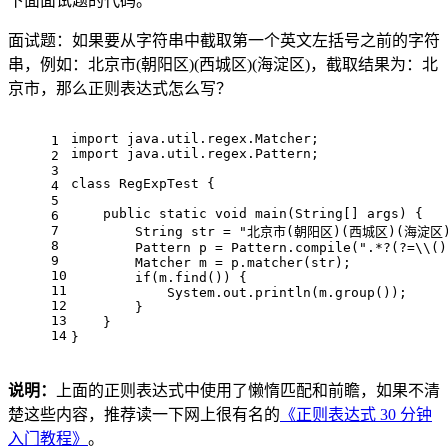
下面面试题的代码。
面试题：如果要从字符串中截取第一个英文左括号之前的字符
串，例如：北京市(朝阳区)(西城区)(海淀区)，截取结果为：北
京市，那么正则表达式怎么写？
import
 java.util.regex.Matcher;
1
import
 java.util.regex.Pattern;
2
3
class
RegExpTest
{
4
5
public
static
void
main
(String[] args)
{
6
7
        String str = 
"北京市(朝阳区)(西城区)(海淀区)
8
        Pattern p = Pattern.compile(
".*?(?=\\()
9
        Matcher m = p.matcher(str);
10
if
(m.find()) {
11
            System.out.println(m.group());
12
        }
13
    }
14
}
说明：
上面的正则表达式中使用了懒惰匹配和前瞻，如果不清
楚这些内容，推荐读一下网上很有名的
《正则表达式 30 分钟
入门教程》
。