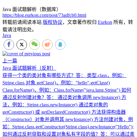
Java 面试题解析（数据库）
https://blog.eurkon.com/post/73adfcb0.html
转载前请阅读本站
版权协议
，文章著作权归
Eurkon
所有，转
载请注明出处。
Java
上一篇
Java 面试题解析（反射）
获得一个类的类对象有哪些方式？答： 类型.class，例如：
String.class 对象.getClass()，例如："hello".getClass()
Class.forName()，例如：Class.forName("java.lang.String") 如何
通过反射创建对象？答： 通过类对象调用 newInstance() 方
法，例如：String.class.newInstance() 通过类对象的
getConstructor() 或 getDeclaredConstructor() 方法获得构造器
（Constructor）对象并调用其 newInstance() 方法创建对象，例
如：String.class.getConstructor(String.class).newInstance("Hello");
如何通过反射获取和设置对象私有字段的值？答：可以通过类