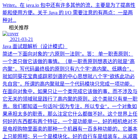
Writer。在 java.io 包中还有许多其他的流，主要是为了提高性
能和使用方便。关于 Java 的 I/O 需要注意的有两点：一是两
种对...
相关推荐
2021-03-21
Java 面试题解析（设计模式）
简述一下面向对象的"六原则一法则"。答： 单一职责原则：
一个类只做它该做的事情。（单一职责原则想表达的就是"高
内聚"，写代码最终极的原则只有六个字“高内聚、低耦合”，
就如同葵花宝典或辟邪剑谱的中心思想就八个字“欲练此功必
先自宫”，所谓的高内聚就是一个代码模块只完成一项功能，
在面向对象中，如果只让一个类完成它该做的事，而不涉及与
它无关的领域就是践行了高内聚的原则，这个类就只有单一职
责。我们都知道一句话叫“因为专注，所以专业”，一个对象如
果承担太多的职责，那么注定它什么都做不好。这个世界上任
何好的东西都有两个特征，一个是功能单一，好的相机绝对不
是电视购物里面卖的那种一个机器有一百多种功能的，它基本
上只能照相；另一个是模块化，好的自行车是组装车，从减震