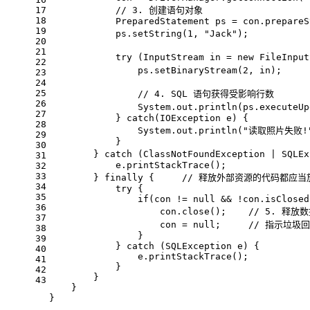
17
// 3. 创建语句对象
18
            PreparedStatement ps = con.prepareS
19
            ps.setString(
1
, 
"Jack"
);           
20
21
try
 (InputStream in = 
new
 FileInput
22
                ps.setBinaryStream(
2
, in);     
23
24
25
// 4. SQL 语句获得受影响行数
26
                System.out.println(ps.executeUp
27
            } 
catch
(IOException e) {
28
                System.out.println(
"读取照片失败!
29
            }
30
        } 
catch
 (ClassNotFoundException | SQLEx
31
            e.printStackTrace();
32
33
        } 
finally
 {     
// 释放外部资源的代码都应当放
34
try
 {
35
if
(con != 
null
 && !con.isClosed
36
                    con.close();    
// 5. 释放
37
                    con = 
null
;     
// 指示垃圾
38
                }
39
            } 
catch
 (SQLException e) {
40
                e.printStackTrace();
41
            }
42
        }
43
    }
}