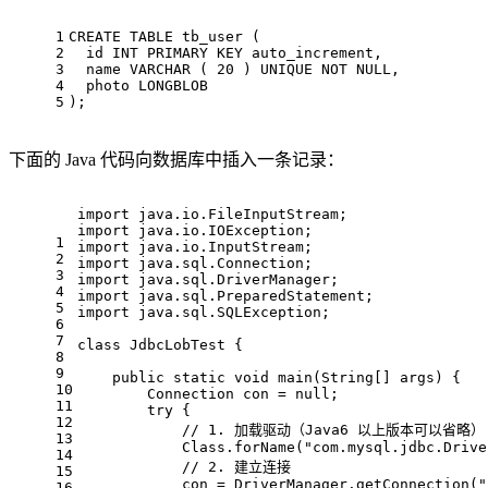
1
CREATE
TABLE
 tb_user (
2
id
INT
 PRIMARY 
KEY
 auto_increment,
3
name
VARCHAR
 ( 
20
 ) 
UNIQUE
NOT
NULL
,
4
  photo LONGBLOB 
5
);
下面的 Java 代码向数据库中插入一条记录：
import
 java.io.FileInputStream;
import
 java.io.IOException;
1
import
 java.io.InputStream;
2
import
 java.sql.Connection;
3
import
 java.sql.DriverManager;
4
import
 java.sql.PreparedStatement;
5
import
 java.sql.SQLException;
6
7
class
JdbcLobTest
{
8
9
public
static
void
main
(String[] args)
{
10
        Connection con = 
null
;
11
try
 {
12
// 1. 加载驱动（Java6 以上版本可以省略）
13
            Class.forName(
"com.mysql.jdbc.Drive
14
// 2. 建立连接
15
            con = DriverManager.getConnection(
"
16