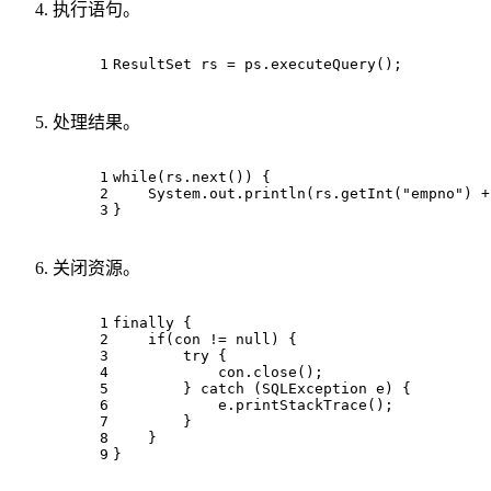
执行语句。
1
ResultSet rs = ps.executeQuery();
处理结果。
1
while
(rs.next()) {
2
    System.out.println(rs.getInt(
"empno"
) +
3
}
关闭资源。
1
finally
 {
2
if
(con != 
null
) {
3
try
 {
4
            con.close();
5
        } 
catch
 (SQLException e) {
6
            e.printStackTrace();
7
        }
8
    }
9
}