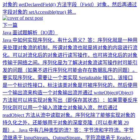
对象的 getDeclaredField() 方法字段（Field）对象，然后再通过
字段对象的 setAccessible(true) 将...
下一篇
Java 面试题解析（IO流）
Java 中如何实现序列化，有什么意义？答：序列化就是一种用
来处理对象流的机制，所谓对象流也就是将对象的内容进行流
化。可以对流化后的对象进行读写操作，也可将流化后的对象
传输于网络之间。序列化是为了解决对象流读写操作时可能引
发的问题（如果不进行序列化可能会存在数据乱序的问题）。
要实现序列化，需要让一个类实现 Serializable 接口，该接口
是一个标识性接口，标注该类对象是可被序列化的，然后使用
一个输出流来构造一个对象输出流并通过 writeObject(Object)
方法就可以将实现对象写出（即保存其状态）；如果需要反序
列化则可以用一个输入流建立对象输入流，然后通过
readObject 方法从流中读取对象。序列化除了能够实现对象的
持久化之外，还能够用于对象的深度克隆（可以参考第 29
题）。 Java 中有几种类型的流？答：字节流和字符流。字节
流继承于 InputStream、OutputStream，字符流继承于 Reader、