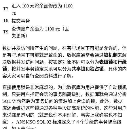
汇入 100 元将余额修改为 1100
T7
元
T8
提交事务
查询账户余额为 1100 元（丢
T9
失更新）
数据并发访问所产生的问题，在有些场景下可能是允许的，但
是有些场景下可能就是致命的，数据库通常会通过
锁机制
来解
决数据并发访问问题，按锁定对象不同可以分为
表级锁
和
行级
锁
；按并发事务锁定关系可以分为
共享锁
和
独占锁
，具体的内
容大家可以自行查阅资料进行了解。
直接使用锁是非常麻烦的，为此数据库为用户提供了自动锁机
制，只要用户指定会话的事务隔离级别，数据库就会通过分析
SQL 语句然后为事务访问的资源加上合适的锁，此外，数据
库还会维护这些锁通过各种手段提高系统的性能，这些对用户
来说都是透明的（就是说你不用理解，事实上我确实也不知
道）。ANSI/ISO SQL 92 标准定义了 4 个等级的事务隔离级
别，如下表所示：