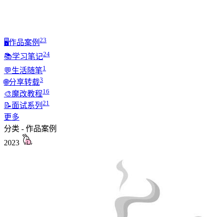
23
🖥️作品案例
24
📚学习笔记
1
💬生活随笔
3
🌐分享转载
16
🎨魔改教程
21
📝面试系列
更多
分类 - 作品案例
2023