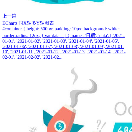
上一篇
ECharts 同X轴多Y轴图表
#container { height: 500px; padding: 10px; background: white;
border-radius: 12px; } var data = [ { 'name': '日期', 'data': [ '2021-
01-01', '2021-01-02', '2021-01-03', '2021-01-04', '2021-01-05',
'2021-01-06', '2021-01-07', '2021-01-08', '2021-01-09', '2021-01-
10', '2021-01-11', '2021-01-12', '2021-01-13', '2021-01-14', '2021-
02-01', '2021-02-02', '2021-02...