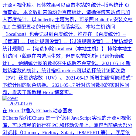
开源可视化库。具体效果可以点击本站的 统计--博客统计 页
面查看。 本文数据来源均为百度统计，请确保博客站点已加
入百度统计，以 butterfly 主题为例，可参照 Butterfly 安装文档
(四) 主题配置-2 的分析统计段落实现。 本地主机访问
（localhost）也会记录到百度统计，推荐在 【百度统计】--
【管理】--【统计规则设置】--【过滤规则设置】--【受访域名
统计规则】--【勾选排除 localhost（本地主机）】 排除本地主
机访问（貌似在勾选后生效，但是以前的访问记录仍会统
计）。 绘制统计图的数据在生成后不会变化。 2021-05-14 新
增访客数的统计，统计指标 metrics 可以选择统计访问次数
（PV）还是访客数（UV）。 2021-05-17 新增主题“明暗模式”
下统计图的颜色切换。 2021-05-17 针对访问数据的实时性问
题，发表了新教程 Hexo 博客实...
2021-01-05
在 Hexo 中插入 ECharts 动态图表
ECharts 简介ECharts 是一个使用 JavaScript 实现的开源可视化
库，可以流畅的运行在 PC 和移动设备上，兼容当前绝大部分
浏览器（Chrome，Firefox，Safari，IE8/9/10/11 等），底层依