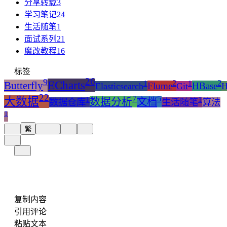
分享转载
3
学习笔记
24
生活随笔
1
面试系列
21
魔改教程
16
标签
26
9
2
2
1
1
ECharts
Butterfly
Flume
HBase
Elasticsearch
Git
22
7
5
1
1
大数据
数据分析
文档
数据仓库
生活随笔
算法
1
繁
复制内容
引用评论
粘贴文本