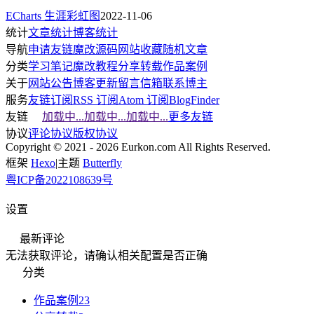
ECharts 生涯彩虹图
2022-11-06
统计
文章统计
博客统计
导航
申请友链
魔改源码
网站收藏
随机文章
分类
学习笔记
魔改教程
分享转载
作品案例
关于
网站公告
博客更新
留言信箱
联系博主
服务
友链订阅
RSS 订阅
Atom 订阅
BlogFinder
友链
加载中...
加载中...
加载中...
更多友链
协议
评论协议
版权协议
Copyright © 2021 - 2026 Eurkon.com All Rights Reserved.
框架
Hexo
|
主题
Butterfly
粤ICP备2022108639号
设置
最新评论
无法获取评论，请确认相关配置是否正确
分类
作品案例
23