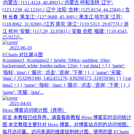
'内蒙古': [111.4124, 40.4901],// 内蒙古 呼和浩特 '辽宁':
[123.1238, 42.1216],// 辽宁 沈阳 '吉林': [125.8154, 44.2584],// 吉
林 长春 '黑龙江': [127.9688, 45.368],// 黑龙江 哈尔滨 '江苏':
[118.8062, 31.9208],//江苏 南京 '浙江': [119.5313, 29.8773],// 浙
江 杭州 '安徽': [117.29, 32.0581],// 安徽 合肥 '福建': [119.4543,
25.9222]...
2022-06-10
ECharts 对比漏斗图
#container1, #container2 { height: 500px; padding: 10px;
background: white; border-radius: 12px; } var data1 = [ { 'name':
'指标', 'data': [ '展示', '点击', '咨询', '下单' ] }, { 'name': '天猫',
'data': [ 3532093380, 1462451270, 639296573, 318559381 ] } ] var
data2 = [ { 'name': '指标', 'data': [ '展示', '点击', '咨询', '下单' ] }, {
'name': '天猫', 'data'...
2021-04-01
Hexo 博客访问统计图（弃用）
前言 本教程已经弃用，请查看新教程 Hexo 博客实时访问统计
图 本文教程主要针对 Hexo 博客，对博客站点的的访问地图、
每月访问量、访问来源的维度绘制统计图，使用的是 ECharts